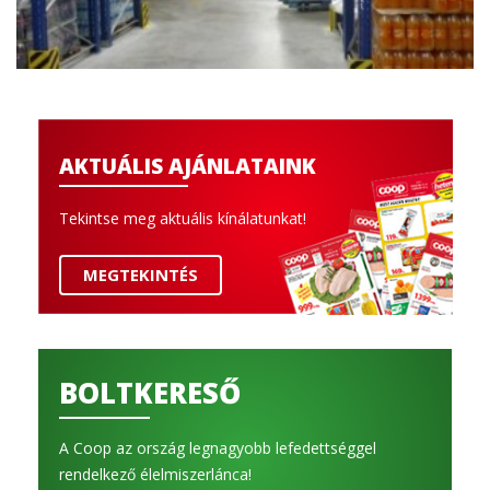
AKTUÁLIS AJÁNLATAINK
Tekintse meg aktuális kínálatunkat!
MEGTEKINTÉS
BOLTKERESŐ
A Coop az ország legnagyobb lefedettséggel
rendelkező élelmiszerlánca!