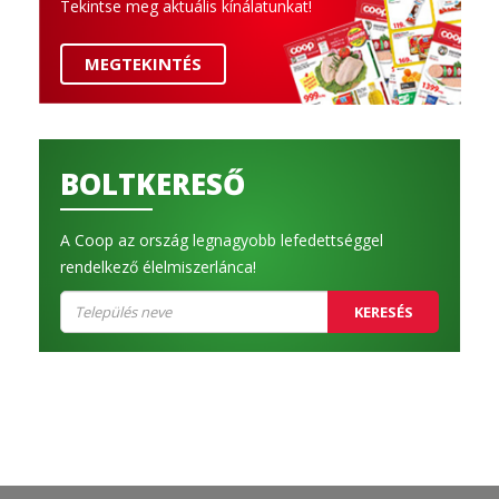
Tekintse meg aktuális kínálatunkat!
MEGTEKINTÉS
BOLTKERESŐ
A Coop az ország legnagyobb lefedettséggel
rendelkező élelmiszerlánca!
KERESÉS