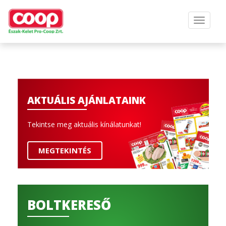
AKTUÁLIS AJÁNLATAINK
Tekintse meg aktuális kínálatunkat!
MEGTEKINTÉS
BOLTKERESŐ