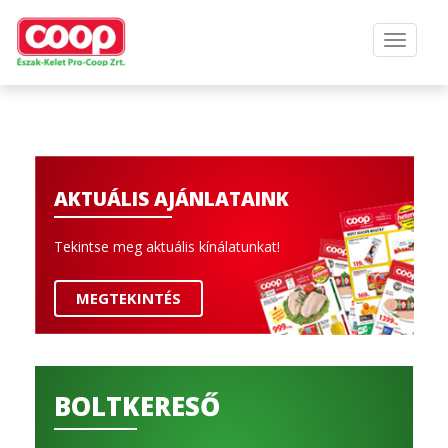
AKTUÁLIS AJÁNLATAINK
Tekintse meg aktuális kínálatunkat!
MEGTEKINTÉS
BOLTKERESŐ