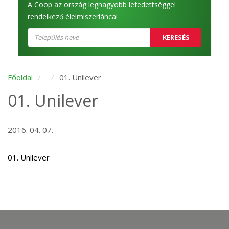
A Coop az ország legnagyobb lefedettséggel
rendelkező élelmiszerlánca!
KERESÉS
Főoldal
01. Unilever
01. Unilever
2016. 04. 07.
01. Unilever