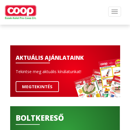
AKTUÁLIS AJÁNLATAINK
Tekintse meg aktuális kínálatunkat!
MEGTEKINTÉS
BOLTKERESŐ