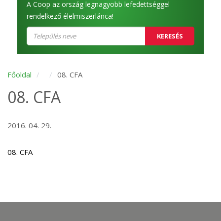
A Coop az ország legnagyobb lefedettséggel
rendelkező élelmiszerlánca!
KERESÉS
Főoldal
08. CFA
08. CFA
2016. 04. 29.
08. CFA