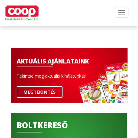
AKTUÁLIS AJÁNLATAINK
Tekintse meg aktuális kínálatunkat!
MEGTEKINTÉS
BOLTKERESŐ