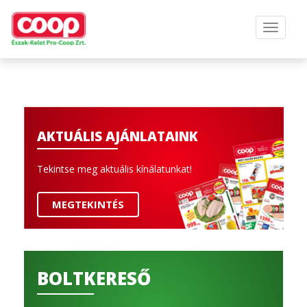
AKTUÁLIS AJÁNLATAINK
Tekintse meg aktuális kínálatunkat!
MEGTEKINTÉS
BOLTKERESŐ