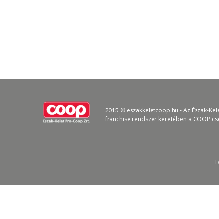
2015 © eszakkeletcoop.hu - Az Észak-Kel
franchise rendszer keretében a COOP cs
T