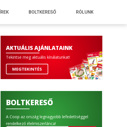
ÍREK
BOLTKERESŐ
RÓLUNK
AKTUÁLIS AJÁNLATAINK
Tekintse meg aktuális kínálatunkat!
MEGTEKINTÉS
BOLTKERESŐ
A Coop az ország legnagyobb lefedettséggel
rendelkező élelmiszerlánca!