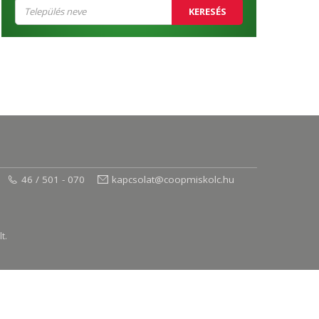
KERESÉS
46 / 501 - 070
kapcsolat@coopmiskolc.hu
t.