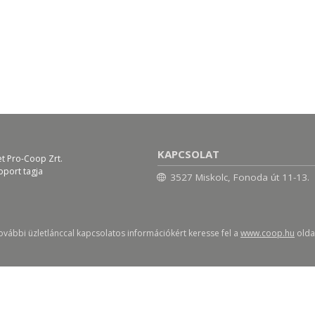
KAPCSOLAT
et Pro-Coop Zrt.
oport tagja
3527 Miskolc, Fonoda út 11-13.
ovábbi üzletlánccal kapcsolatos információkért keresse fel a
www.coop.hu
oldal