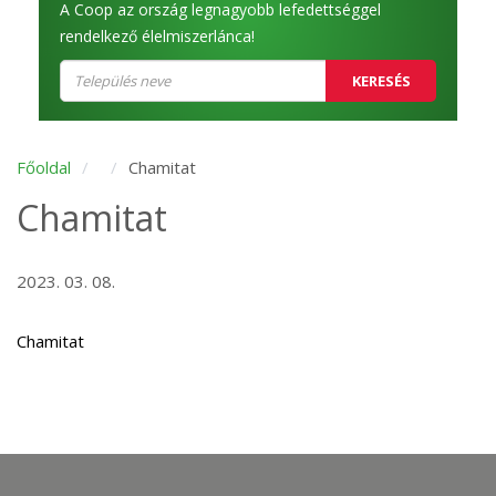
A Coop az ország legnagyobb lefedettséggel
rendelkező élelmiszerlánca!
KERESÉS
Főoldal
Chamitat
Chamitat
2023. 03. 08.
Chamitat