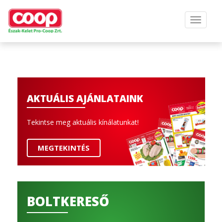
AKTUÁLIS AJÁNLATAINK
Tekintse meg aktuális kínálatunkat!
MEGTEKINTÉS
BOLTKERESŐ