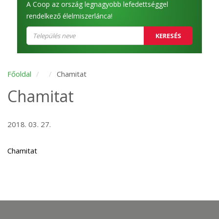
A Coop az ország legnagyobb lefedettséggel
rendelkező élelmiszerlánca!
KERESÉS
Főoldal
Chamitat
Chamitat
2018. 03. 27.
Chamitat