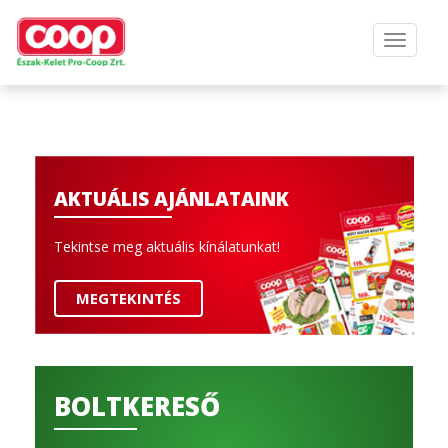
AKTUÁLIS AJÁNLATAINK
Tekintse meg aktuális kínálatunkat!
MEGTEKINTÉS
BOLTKERESŐ