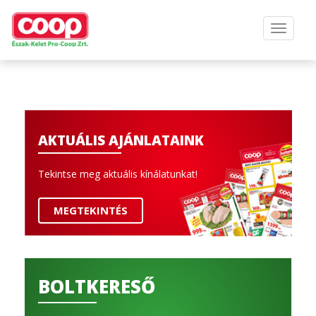
AKTUÁLIS AJÁNLATAINK
Tekintse meg aktuális kínálatunkat!
MEGTEKINTÉS
BOLTKERESŐ