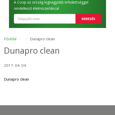
A Coop az ország legnagyobb lefedettséggel
rendelkező élelmiszerlánca!
KERESÉS
Főoldal
Dunapro clean
Dunapro clean
2017. 04. 04.
Dunapro clean