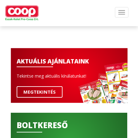
AKTUÁLIS AJÁNLATAINK
Tekintse meg aktuális kínálatunkat!
MEGTEKINTÉS
BOLTKERESŐ