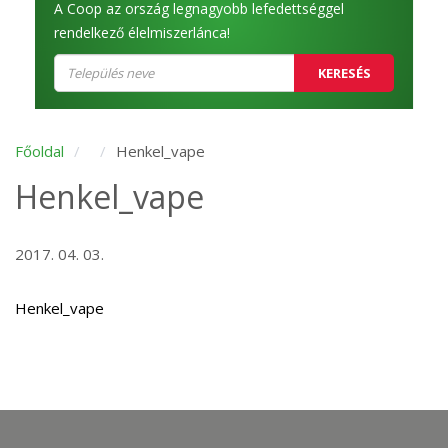
A Coop az ország legnagyobb lefedettséggel
rendelkező élelmiszerlánca!
KERESÉS
Főoldal
Henkel_vape
Henkel_vape
2017. 04. 03.
Henkel_vape