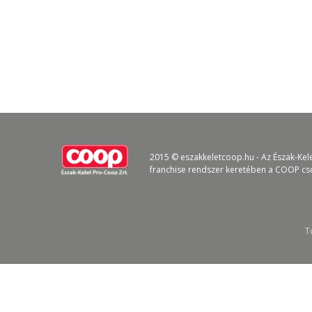
2015 © eszakkeletcoop.hu - Az Észak-Kel
franchise rendszer keretében a COOP cs
T