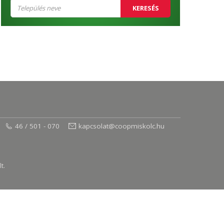
KERESÉS
46 / 501 - 070
kapcsolat@coopmiskolc.hu
t.