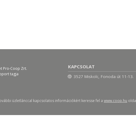
KAPCSOLAT
et Pro-Coop Zrt.
oport tagja
3527 Miskolc, Fonoda út 11-13.
ovábbi üzletlánccal kapcsolatos információkért keresse fel a
www.coop.hu
oldal