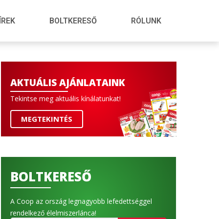
ÍREK
BOLTKERESŐ
RÓLUNK
AKTUÁLIS AJÁNLATAINK
Tekintse meg aktuális kínálatunkat!
MEGTEKINTÉS
BOLTKERESŐ
A Coop az ország legnagyobb lefedettséggel
rendelkező élelmiszerlánca!