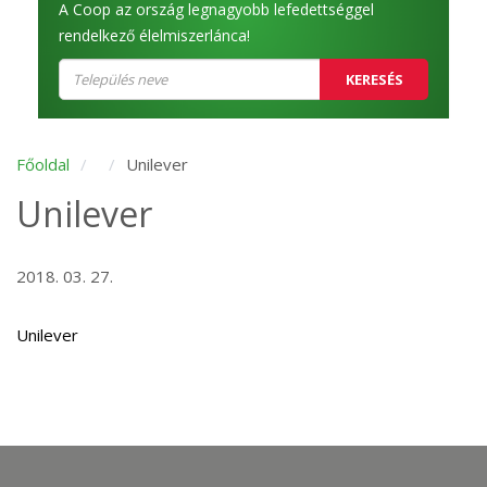
A Coop az ország legnagyobb lefedettséggel
rendelkező élelmiszerlánca!
KERESÉS
Főoldal
Unilever
Unilever
2018. 03. 27.
Unilever