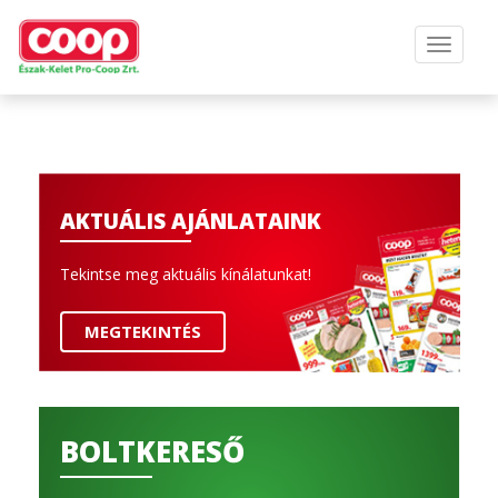
AKTUÁLIS AJÁNLATAINK
Tekintse meg aktuális kínálatunkat!
MEGTEKINTÉS
BOLTKERESŐ