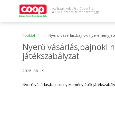
Az Észak-Kelet Pro-Coop Zrt.
a COOP franchise rendszer tagja
Főoldal
Nyerő vásárlás,bajnoki nyereményját
Nyerő vásárlás,bajnoki
játékszabályzat
2026. 06. 19.
Nyerő vásárlás,bajnoki nyereményjáték játékszabál