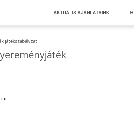
AKTUÁLIS AJÁNLATAINK
H
ék játékszabályzat
 nyereményjáték
yzat