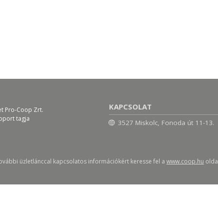
KAPCSOLAT
et Pro-Coop Zrt.
oport tagja
3527 Miskolc, Fonoda út 11-13.
ovábbi üzletlánccal kapcsolatos információkért keresse fel a
www.coop.hu
oldal