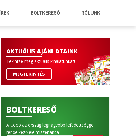
ÍREK
BOLTKERESŐ
RÓLUNK
AKTUÁLIS AJÁNLATAINK
Tekintse meg aktuális kínálatunkat!
MEGTEKINTÉS
BOLTKERESŐ
A Coop az ország legnagyobb lefedettséggel
rendelkező élelmiszerlánca!