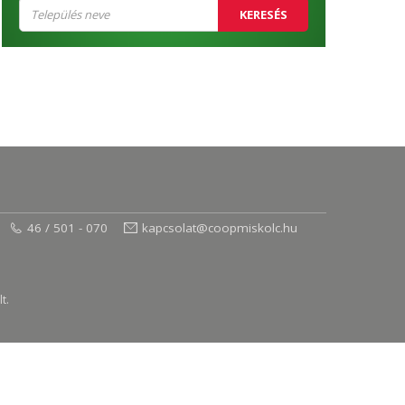
KERESÉS
46 / 501 - 070
kapcsolat@coopmiskolc.hu
t.