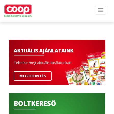
AKTUÁLIS AJÁNLATAINK
Tekintse meg aktuális kínálatunkat!
MEGTEKINTÉS
BOLTKERESŐ