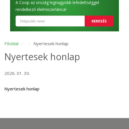
A Coop az ország legnagyobb lefedettséggel
rendelkező élelmiszerlánca!
KERESÉS
Főoldal
Nyertesek honlap
Nyertesek honlap
2026. 01. 30.
Nyertesek honlap