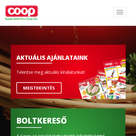
AKTUÁLIS AJÁNLATAINK
Tekintse meg aktuális kínálatunkat!
MEGTEKINTÉS
BOLTKERESŐ
A Coop az ország legnagyobb lefedettséggel